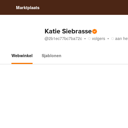
Marktplaats
Katie Siebrasse
@
2b1ec77bc7ba72c
volgers
aan he
Webwinkel
Sjablonen
Webwinkel