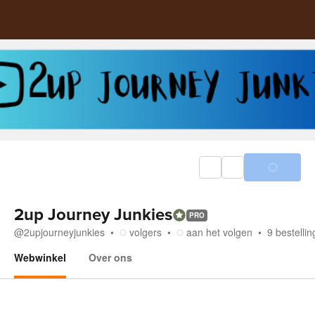
2up Journey Junkies
PRO
@
2upjourneyjunkies
volgers
aan het volgen
9
bestelli
Webwinkel
Over ons
Webwinkel