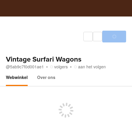
Vintage Surfari Wagons
@
5ab9c7f0d001ae1
volgers
aan het volgen
Webwinkel
Over ons
Webwinkel