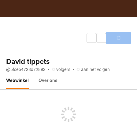
David tippets
@
5fce54728d72892
volgers
aan het volgen
Webwinkel
Over ons
Webwinkel