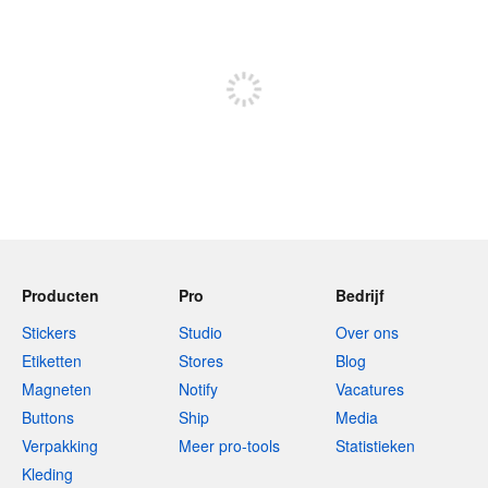
240 tekens over
Meld je aan om te kunnen posten
Producten
Pro
Bedrijf
Stickers
Studio
Over ons
Etiketten
Stores
Blog
Magneten
Notify
Vacatures
Buttons
Ship
Media
Verpakking
Meer pro-tools
Statistieken
Kleding