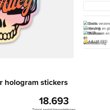
Gratis verzen
Kleurrijk en 
Duurzaam en
4.8 (18.693)
 hologram stickers
18.693
Totaal aantal beoordelingen