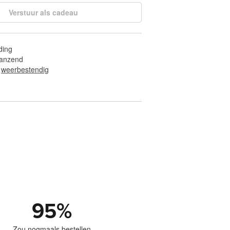
Verstuur als cadeau
ding
glanzend
 
weerbestendig
95
%
Zou nogmaals bestellen