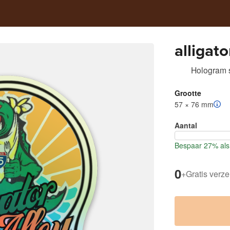
alligato
Hologram s
Grootte
57 × 76 mm
Aantal
Bespaar 27% als 
0
+
Gratis verz