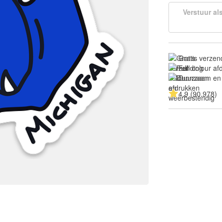
Verstuur al
Gratis verzen
Full colour a
Duurzaam en
4.9 (90.978)