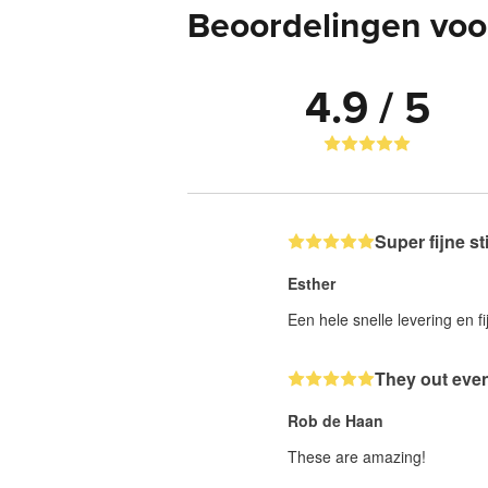
Beoordelingen voor
4.9 / 5
Super fijne st
Esther
Een hele snelle levering en fi
They out even
Rob de Haan
These are amazing!