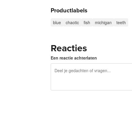
Productlabels
blue
chaotic
fish
michigan
teeth
Reacties
Een reactie achterlaten
240 tekens over