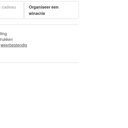
s cadeau
Organiseer een
winactie
ding
fdrukken
 
weerbestendig