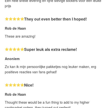
Een hele snelle levering en fijne stevige stickers voor een leuke
prijs
They out even better then I hoped!
Rob de Haan
These are amazing!
Super leuk als extra reclame!
Anoniem
Zo kan ik mijn persoonlijke pakketjes nog leuker maken, erg
positieve reacties van fans gehad!
Nice!
Rob de Haan
Thought these would be a fun thing to add to my higher
cardmarket orders, they turned out perfect!