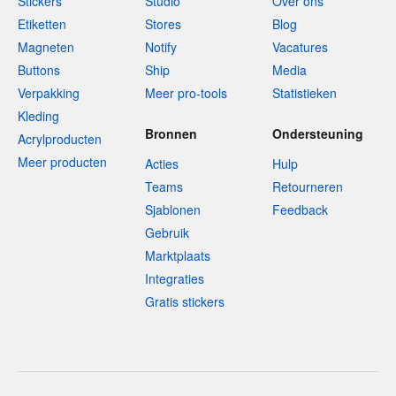
Stickers
Studio
Over ons
Etiketten
Stores
Blog
Magneten
Notify
Vacatures
Buttons
Ship
Media
Verpakking
Meer pro-tools
Statistieken
Kleding
Bronnen
Ondersteuning
Acrylproducten
Meer producten
Acties
Hulp
Teams
Retourneren
Sjablonen
Feedback
Gebruik
Marktplaats
Integraties
Gratis stickers