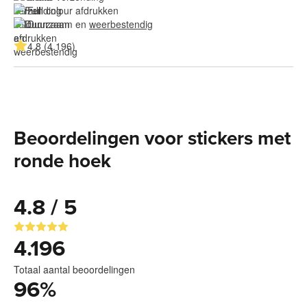
Full colour afdrukken
Duurzaam en 
weerbestendig
4.8 (4.196)
Beoordelingen voor stickers met
ronde hoek
4.8 / 5
4.196
Totaal aantal beoordelingen
96
%