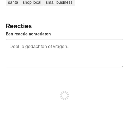
santa
shop local
small business
Reacties
Een reactie achterlaten
240 tekens over
Meld je aan om te kunnen posten