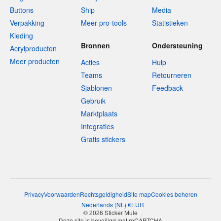
Buttons
Ship
Media
Verpakking
Meer pro-tools
Statistieken
Kleding
Bronnen
Ondersteuning
Acrylproducten
Meer producten
Acties
Hulp
Teams
Retourneren
Sjablonen
Feedback
Gebruik
Marktplaats
Integraties
Gratis stickers
Privacy
Voorwaarden
Rechtsgeldigheid
Site map
Cookies beheren
Nederlands
(
NL
)
€
EUR
© 2026 Sticker Mule
Deze site is beveiligd met reCAPTCHA