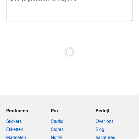
240 tekens over
Meld je aan om te kunnen posten
Producten
Pro
Bedrijf
Stickers
Studio
Over ons
Etiketten
Stores
Blog
Magneten
Notify
Vacatures