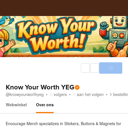
Know Your Worth YEG
@
knowyourworthyeg
volgers
aan het volgen
1
bestelli
Webwinkel
Over ons
Over ons
Encourage Merch specializes in Stickers, Buttons & Magnets for