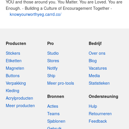
YOU and those around you. You Matter. You are Loved. You are
Enough. - Building a Culture of Encouragement Together -
knowyourworthyeg.carrd.co/
Producten
Pro
Bedrijf
Stickers
Studio
Over ons
Etiketten
Stores
Blog
Magneten
Notify
Vacatures
Buttons
Ship
Media
Verpakking
Meer pro-tools
Statistieken
Kleding
Bronnen
Ondersteuning
Acrylproducten
Meer producten
Acties
Hulp
Teams
Retourneren
Sjablonen
Feedback
Gebruik