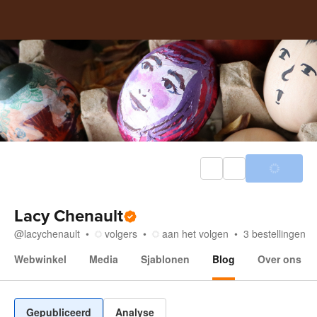
Lacy Chenault
@
lacychenault
volgers
aan het volgen
3
bestellingen
Webwinkel
Media
Sjablonen
Blog
Over ons
Blog
Gepubliceerd
Analyse