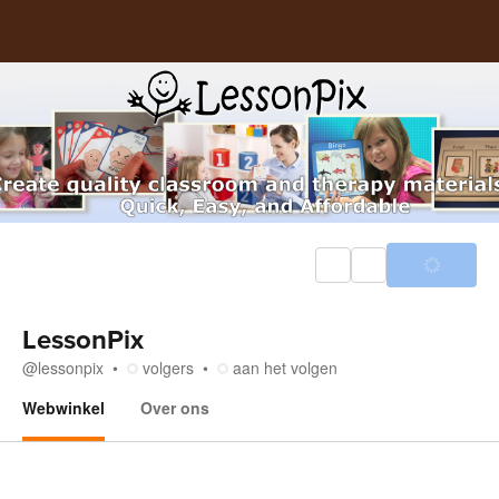
LessonPix
@
lessonpix
volgers
aan het volgen
Webwinkel
Over ons
Webwinkel