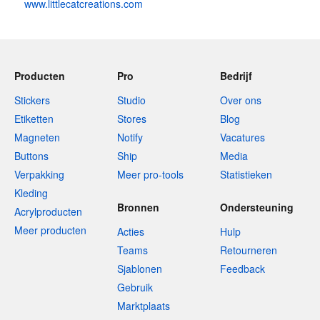
www.littlecatcreations.com
Producten
Pro
Bedrijf
Stickers
Studio
Over ons
Etiketten
Stores
Blog
Magneten
Notify
Vacatures
Buttons
Ship
Media
Verpakking
Meer pro-tools
Statistieken
Kleding
Bronnen
Ondersteuning
Acrylproducten
Meer producten
Acties
Hulp
Teams
Retourneren
Sjablonen
Feedback
Gebruik
Marktplaats