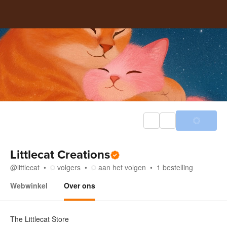
Littlecat Creations
@
littlecat
volgers
aan het volgen
1
bestelling
Webwinkel
Over ons
Over ons
The Littlecat Store