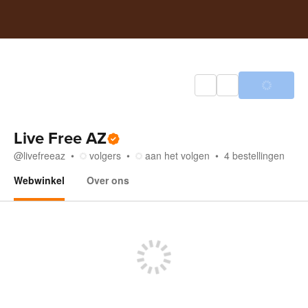
Live Free AZ
@
livefreeaz
volgers
aan het volgen
4
bestellingen
Webwinkel
Over ons
Webwinkel