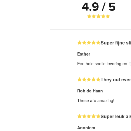
4.9 / 5
Super fijne st
Esther
Een hele snelle levering en fi
They out even
Rob de Haan
These are amazing!
Super leuk al
Anoniem