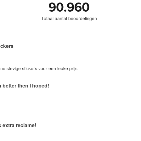
90.960
Totaal aantal beoordelingen
ickers
jne stevige stickers voor een leuke prijs
 better then I hoped!
s extra reclame!