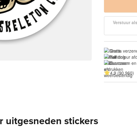
Verstuur al
Gratis verzen
Full colour a
Duurzaam en
4.9 (90.960)
 uitgesneden stickers