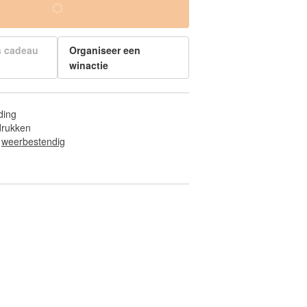
s cadeau
Organiseer een
winactie
ding
fdrukken
 
weerbestendig