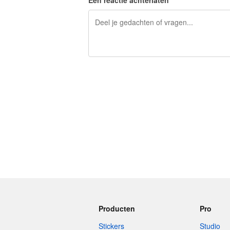
Een reactie achterlaten
240 tekens over
Producten
Pro
Stickers
Studio