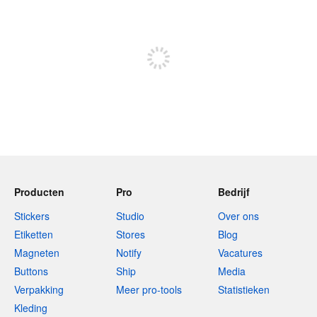
240 tekens over
Meld je aan om te kunnen posten
Producten
Pro
Bedrijf
Stickers
Studio
Over ons
Etiketten
Stores
Blog
Magneten
Notify
Vacatures
Buttons
Ship
Media
Verpakking
Meer pro-tools
Statistieken
Kleding