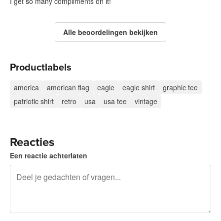
I get so many compliments on it!
Alle beoordelingen bekijken
Productlabels
america
american flag
eagle
eagle shirt
graphic tee
patriotic shirt
retro
usa
usa tee
vintage
Reacties
Een reactie achterlaten