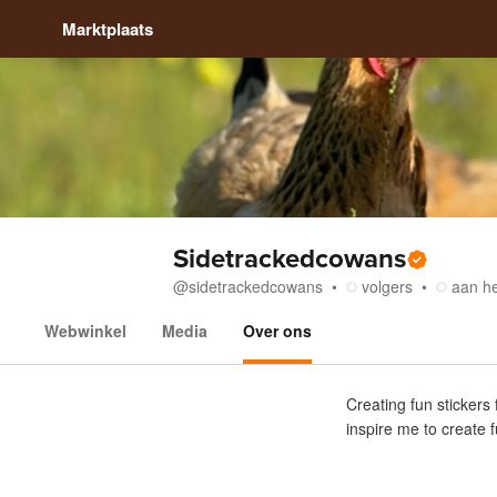
Marktplaats
Sidetrackedcowans
@
sidetrackedcowans
volgers
aan he
Webwinkel
Media
Over ons
Over ons
Creating fun stickers
inspire me to create 