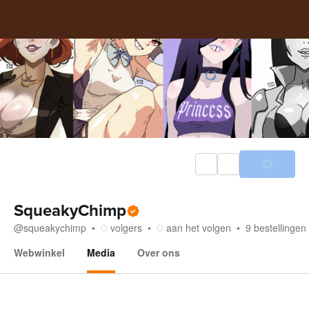
SqueakyChimp
@
squeakychimp
volgers
aan het volgen
9
bestellingen
Webwinkel
Media
Over ons
Media