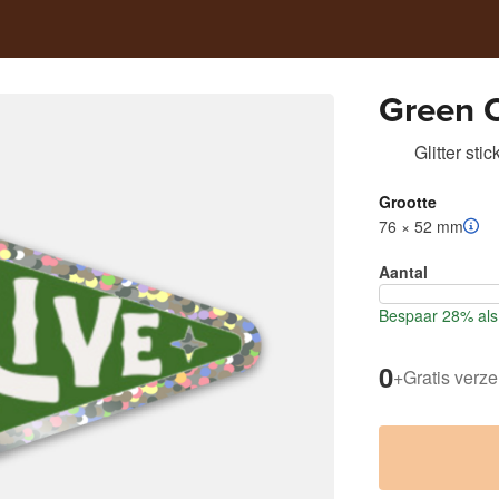
Green O
Glitter stic
Grootte
76 × 52 mm
Aantal
Bespaar 28% als 
0
+
Gratis verz