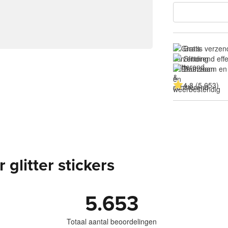
Gratis verzen
Glitterend eff
Duurzaam en
4.8 (5.653)
glitter stickers
5.653
Totaal aantal beoordelingen