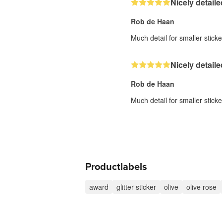
Nicely detaile
Rob de Haan
Much detail for smaller sticke
Nicely detaile
Rob de Haan
Much detail for smaller sticke
Productlabels
award
glitter sticker
olive
olive rose