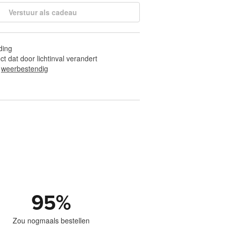
Verstuur als cadeau
ding
ect dat door lichtinval verandert
 
weerbestendig
95
%
Zou nogmaals bestellen