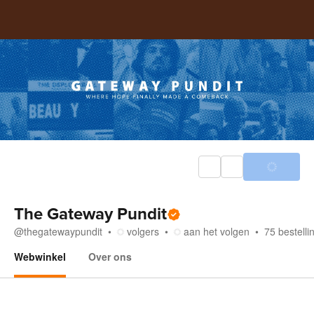
The Gateway Pundit
@
thegatewaypundit
volgers
aan het volgen
75
bestelli
Webwinkel
Over ons
Webwinkel