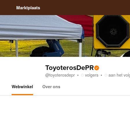
Marktplaats
ToyoterosDePR
@
toyoterosdepr
volgers
aan het vol
Webwinkel
Over ons
Webwinkel