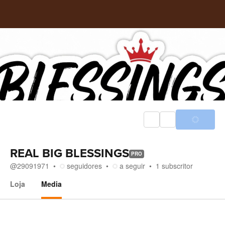
REAL BIG BLESSINGS
PRO
@
29091971
seguidores
a seguir
1
subscritor
Loja
Media
Media