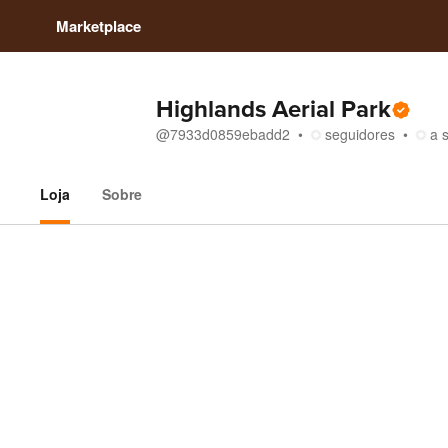
Marketplace
Highlands Aerial Park
@
7933d0859ebadd2
seguidores
a 
Loja
Sobre
Loja