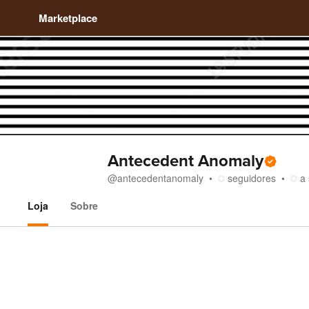
Marketplace
Antecedent Anomaly
@
antecedentanomaly
seguidores
a 
Loja
Sobre
Loja