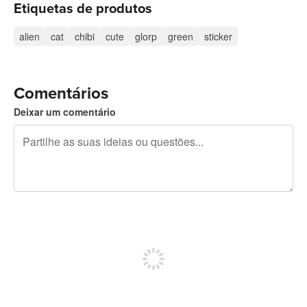
Etiquetas de produtos
alien
cat
chibi
cute
glorp
green
sticker
Comentários
Deixar um comentário
Restam 240 caracteres
Registe-se para publicar