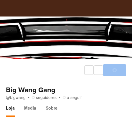
Big Wang Gang
@
bigwang
seguidores
a seguir
Loja
Media
Sobre
Loja