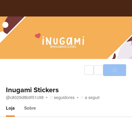
Inugami Stickers
@
c8029d8b9f51c98
seguidores
a seguir
Loja
Sobre
Loja