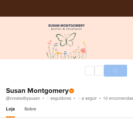
Susan Montgomery
@
createdbysusan
seguidores
a seguir
10
encomenda
Loja
Sobre
Loja