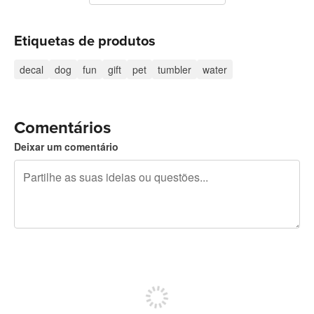
Etiquetas de produtos
decal
dog
fun
gift
pet
tumbler
water
Comentários
Deixar um comentário
Restam 240 caracteres
Registe-se para publicar