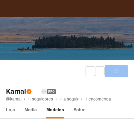
Kamal
PRO
@
kamal
seguidores
a seguir
1
encomenda
Loja
Media
Modelos
Sobre
Modelos