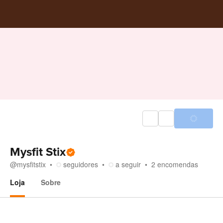
Mysfit Stix
@
mysfitstix
seguidores
a seguir
2
encomendas
Loja
Sobre
Loja