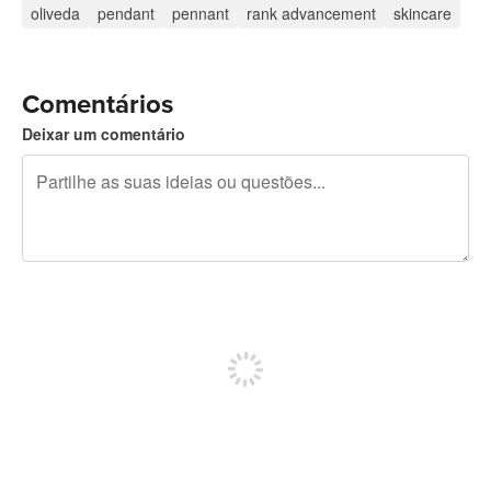
oliveda
pendant
pennant
rank advancement
skincare
Comentários
Deixar um comentário
Restam 240 caracteres
Registe-se para publicar