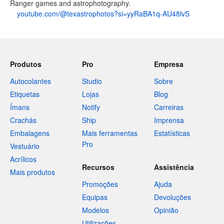
Ranger games and astrophotography.
youtube.com/@texastrophotos?si=yyRaBA1q-AU48lvS
Produtos
Pro
Empresa
Autocolantes
Studio
Sobre
Etiquetas
Lojas
Blog
Ímans
Notify
Carreiras
Crachás
Ship
Imprensa
Embalagens
Mais ferramentas
Estatísticas
Pro
Vestuário
Acrílicos
Recursos
Assistência
Mais produtos
Promoções
Ajuda
Equipas
Devoluções
Modelos
Opinião
Utilizações