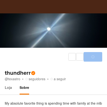
thundherr
@
texastro
seguidores
a seguir
Loja
Sobre
Sobre
My absolute favorite thing is spending time with family at the mlb