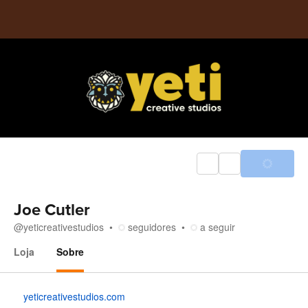
Joe Cutler
@
yeticreativestudios
seguidores
a seguir
Loja
Sobre
Sobre
yeticreativestudios.com