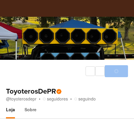
ToyoterosDePR
@
toyoterosdepr
seguidores
seguindo
Loja
Sobre
Loja