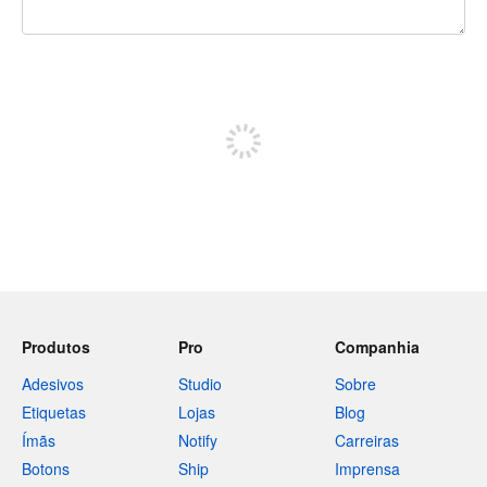
240 caracteres restando
Inscreva-se para postar
Produtos
Pro
Companhia
Adesivos
Studio
Sobre
Etiquetas
Lojas
Blog
Ímãs
Notify
Carreiras
Botons
Ship
Imprensa