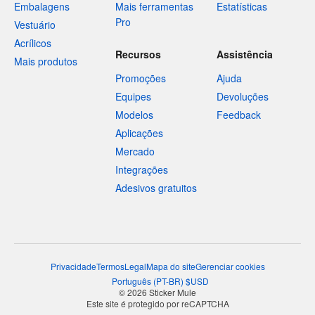
Embalagens
Mais ferramentas
Estatísticas
Pro
Vestuário
Acrílicos
Recursos
Assistência
Mais produtos
Promoções
Ajuda
Equipes
Devoluções
Modelos
Feedback
Aplicações
Mercado
Integrações
Adesivos gratuitos
Privacidade
Termos
Legal
Mapa do site
Gerenciar cookies
Português
(
PT-BR
)
$
USD
© 2026 Sticker Mule
Este site é protegido por reCAPTCHA