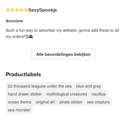
SexySpookje
Anoniem
Such a fun way to advertise my website, gonna add these to all
my orders!🥰👻
Alle beoordelingen bekijken
Productlabels
20 thousand leagues under the sea
blue and gray
hand drawn sticker
mythological creatures
nautilus
ocean theme
original art
pirate sticker
sea creature
sea monster