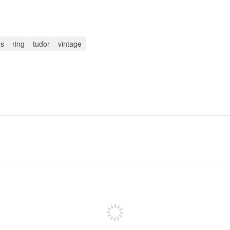
ns
ring
tudor
vintage
Meld je aan om te kunnen posten