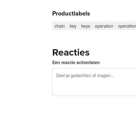
Productlabels
chain
key
keys
operation
operatio
Reacties
Een reactie achterlaten
240 tekens over