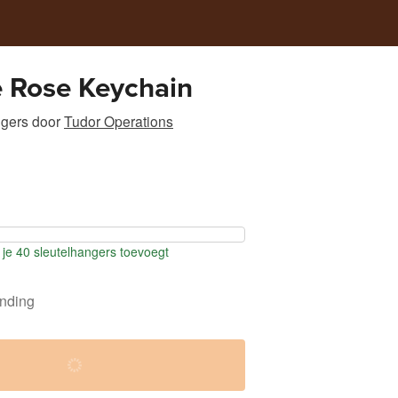
e Rose Keychain
ngers
door
Tudor Operations
je 40 sleutelhangers toevoegt
ending