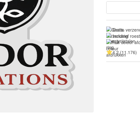
Gratis verzen
Inclusief roest
Full colour a
4.2 (11.176)