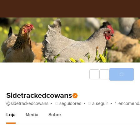
Sidetrackedcowans
@
sidetrackedcowans
seguidores
a seguir
1
encomend
Loja
Media
Sobre
Loja