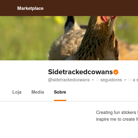
Marketplace
Sidetrackedcowans
@
sidetrackedcowans
seguidores
a 
Loja
Media
Sobre
Sobre
Creating fun stickers
inspire me to create 