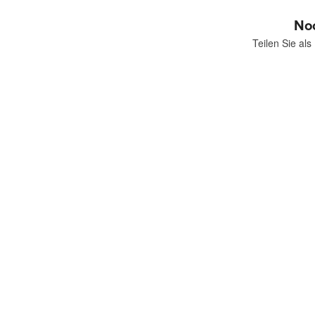
No
Mehr Produkte
Teilen Sie al
Muster