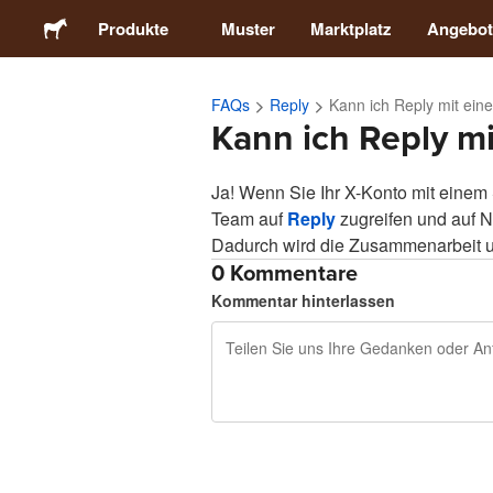
Produkte
Muster
Marktplatz
Angebot
FAQs
Reply
Kann ich Reply mit ei
Sticker
Kann ich Reply 
Etiketten
Ja! Wenn Sie Ihr X-Konto mit einem
Team auf
Reply
zugreifen und auf N
Magnete
Dadurch wird die Zusammenarbeit u
0 Kommentare
Kommentar hinterlassen
Buttons
Verpackung
Kleidung
240 Zeichen übrig
Sich
Acrylprodukte